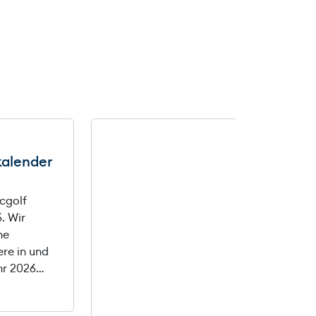
kalender
cgolf
. Wir
ne
ere in und
hr 2026…