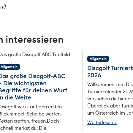
g!)
 interessieren
Allgemein
Discgolf Turnier
Allgemein
2026
Das große Discgolf-ABC
– Die wichtigsten
Willkommen zum Dis
Begriffe für deinen Wurf
Turnierkalender 2026
in die Weite
versuchen dir hier ei
Überblick über Turni
Discgolf wirkt auf den ersten
um Österreich im Ja
Blick simpel: Scheibe werfen,
Ketten treffen, freuen.Doch
Weiterlesen »
schnell merkst du: Die