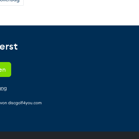
erst
ung
s von discgolf4you.com