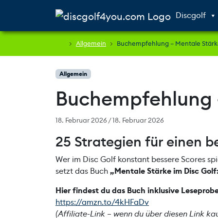
Weiter zum Inhalt
Skip to footer
Discgolf
Allgemein
Buchempfehlung – Mentale Stärke
Allgemein
Buchempfehlung –
18. Februar 2026
/
18. Februar 2026
25 Strategien für einen 
Wer im Disc Golf konstant bessere Scores spie
setzt das Buch
„Mentale Stärke im Disc Golf:
Hier findest du das Buch inklusive Lesepro
https://amzn.to/4kHFaDv
(Affiliate-Link – wenn du über diesen Link ka