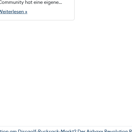
Community hat eine eigene…
Weiterlesen »
tion am Discgolf-Rucksack-Markt? Der Airbaxx Revolution R