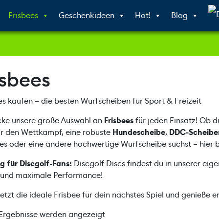
Frisbees
Geschenkideen
Hot!
Blog
isbees
es kaufen – die besten Wurfscheiben für Sport & Freizeit
cke unsere große Auswahl an
Frisbees
für jeden Einsatz! Ob d
r den Wettkampf, eine robuste
Hundescheibe
,
DDC-Scheibe
s oder eine andere hochwertige Wurfscheibe suchst – hier bi
g für Discgolf-Fans:
Discgolf Discs findest du in unserer eig
 und maximale Performance!
jetzt die ideale Frisbee für dein nächstes Spiel und genieße 
 Ergebnisse werden angezeigt