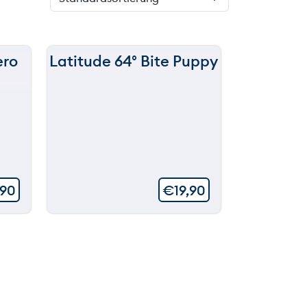
ero
Latitude 64° Bite Puppy
,90
€
19,90