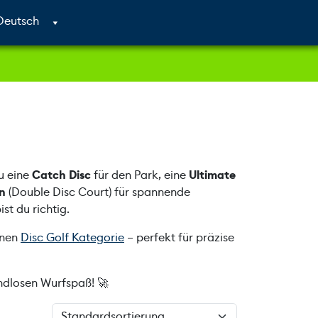
Cart
Search
Account
u eine
Catch Disc
für den Park, eine
Ultimate
n
(Double Disc Court) für spannende
st du richtig.
enen
Disc Golf Kategorie
– perfekt für präzise
endlosen Wurfspaß! 🚀