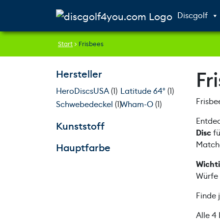
Weiter zum Inhalt
Skip to footer
Discgolf
Start
>
Frisbees
Fr
Hersteller
HeroDiscsUSA
(1)
Latitude 64°
(1)
Frisbe
Schwebedeckel
(1)
Wham-O
(1)
Entde
Kunststoff
Disc
fü
Matche
Hauptfarbe
Wichti
Würfe
Finde 
Alle 4