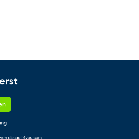
erst
ung
s von discgolf4you.com