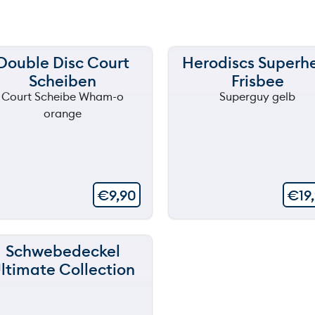
Double Disc Court
Herodiscs Superh
Scheiben
Frisbee
€
9,90
€
19
Schwebedeckel
ltimate Collection