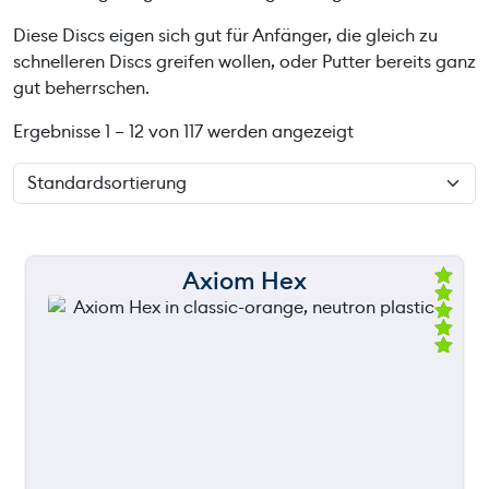
Diese Discs eigen sich gut für Anfänger, die gleich zu
schnelleren Discs greifen wollen, oder Putter bereits ganz
gut beherrschen.
Ergebnisse 1 – 12 von 117 werden angezeigt
Axiom Hex
150 m
Be
we
rte
t
120 m
mi
t
5.
00
still
90 m
throwing
vo
n
5