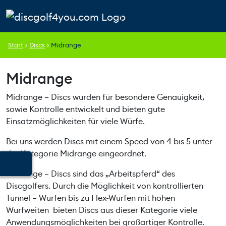
Weiter zum Inhalt
Skip to footer
Cart
Search
Account
Men
Start
>
Discs
>
Midrange
Midrange
Midrange – Discs wurden für besondere Genauigkeit,
sowie Kontrolle entwickelt und bieten gute
Einsatzmöglichkeiten für viele Würfe.
Bei uns werden Discs mit einem Speed von 4 bis 5 unter
der Kategorie Midrange eingeordnet.
Midrange – Discs sind das „Arbeitspferd“ des
Discgolfers. Durch die Möglichkeit von kontrollierten
Tunnel – Würfen bis zu Flex-Würfen mit hohen
Wurfweiten bieten Discs aus dieser Kategorie viele
Anwendungsmöglichkeiten bei großartiger Kontrolle.