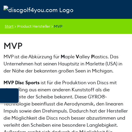
Weiter zum Inhalt
Skip to footer
Cart
Search
Account
Men
Start
>
Product Hersteller
>
MVP
MVP
MVP ist die Abkürzung für
M
aple
V
alley
P
lastics. Das
Unternehmen hat seinen Hauptsitz in Marlette (USA) in
der Nähe der bekannten großen Seen in Michigan.
MVP Disc Sports
ist für die Produktion von Discs mit
einem Ring aus einem anderen Kunststoff als die
Innenseite der Scheibe bekannt. Diese GYRO®-
Technologie beeinflusst die Aerodynamik, den linearen
Impuls sowie den Drehimpuls. Dadurch hat der Hersteller
die Möglichkeit die Discs noch besser abzustimmen und
verleiht den Scheiben eine besondere Langlebigkeit.