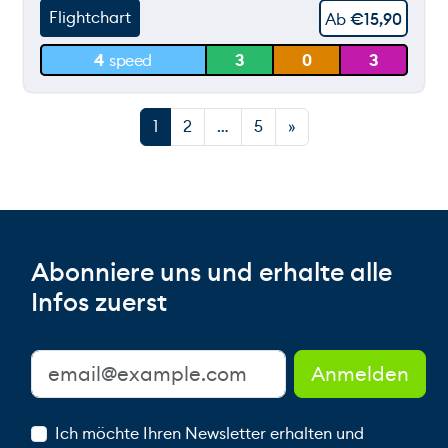
Flightchart
Ab
€
15,90
4
speed
3
0
3
0 m
1
2
…
5
»
Abonniere uns und erhalte alle
Infos zuerst
Ich möchte Ihren Newsletter erhalten und