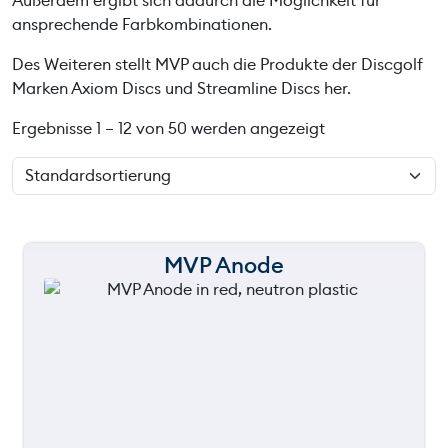
Außerdem ergibt sich dadurch die Möglichkeit für
ansprechende Farbkombinationen.
Des Weiteren stellt MVP auch die Produkte der Discgolf
Marken Axiom Discs und Streamline Discs her.
Ergebnisse 1 – 12 von 50 werden angezeigt
MVP Anode
150 m
120 m
still
90 m
throwing