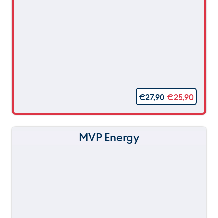
€
27,90
€
25,90
MVP Energy
150 m
120 m
still
90 m