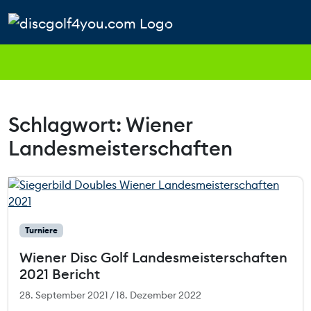
Weiter zum Inhalt
Skip to footer
Cart
Search
Account
Men
Schlagwort:
Wiener
Landesmeisterschaften
Turniere
Wiener Disc Golf Landesmeisterschaften
2021 Bericht
28. September 2021
/
18. Dezember 2022