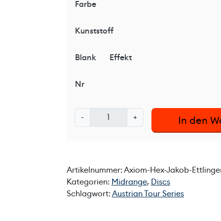
Farbe
Kunststoff
Blank
Effekt
Nr
A
-
+
In den W
x
i
o
m
Artikelnummer:
Axiom-Hex-Jakob-Ettlinge
H
Kategorien:
Midrange
,
Discs
e
Schlagwort:
Austrian Tour Series
x
J
a