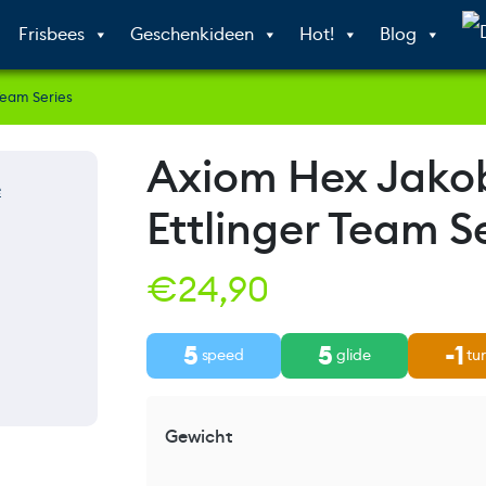
Frisbees
Geschenkideen
Hot!
Blog
Team Series
Axiom Hex Jako
Ettlinger Team S
€
24,90
5
5
-1
speed
glide
tu
Gewicht