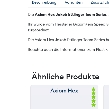
Beschreibung
Varianten
Zusätzlic
Die
Axiom Hex Jakob Ettlinger Team Series
i
Ihr wurde vom Hersteller (Axiom) ein Speed 
zugeordnet.
Die Axiom Hex Jakob Ettlinger Team Series 
Beachte auch die Informationen zum Plastik
Ähnliche Produkte
Axiom Hex
150 m
Be
we
120 m
rte
t