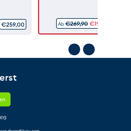
€
269,90
€
199,90
€
259,00
Ab
erst
ung
s von discgolf4you.com