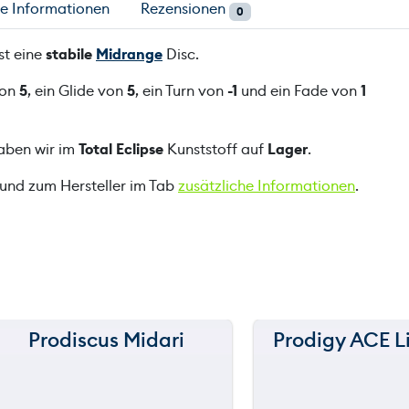
he Informationen
Rezensionen
0
k
o
st eine
stabile
Midrange
Disc.
b
E
von
5
, ein Glide von
5
, ein Turn von
-1
und ein Fade von
1
t
t
haben wir im
Total Eclipse
Kunststoff auf
Lager
.
l
i
 und zum Hersteller im Tab
zusätzliche Informationen
.
n
g
e
r
T
e
a
Prodiscus Midari
Prodigy ACE L
150 m
150 m
m
S
120 m
120 m
e