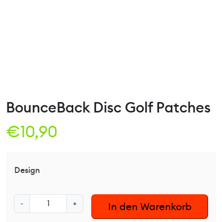
BounceBack Disc Golf Patches
€
10,90
Design
B
-
+
In den Warenkorb
o