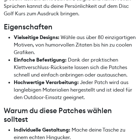
c
Sprüchen kannst du deine Persönlichkeit auf dem Disc
h
Golf Kurs zum Ausdruck bringen.
e
Eigenschaften
s
M
Vielseitige Designs:
Wähle aus über 80 einzigartigen
e
Motiven, von humorvollen Zitaten bis hin zu coolen
n
Grafiken.
g
Einfache Befestigung:
Dank der praktischen
e
Klettverschluss-Rückseite lassen sich die Patches
schnell und einfach anbringen oder austauschen.
Hochwertige Verarbeitung:
Jeder Patch wird aus
langlebigen Materialien hergestellt und ist ideal für
den Outdoor-Einsatz geeignet.
Warum du diese Patches wählen
solltest
Individuelle Gestaltung:
Mache deine Tasche zu
einem echten Hingucker.