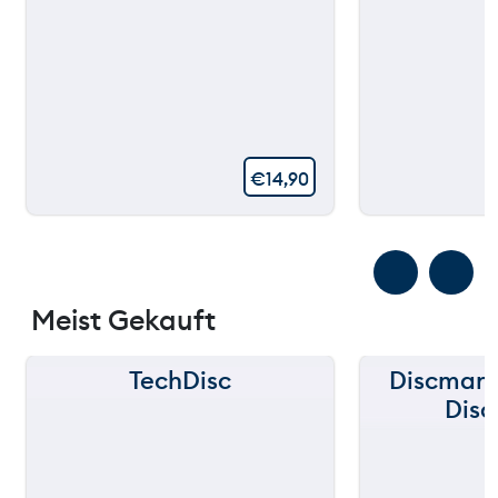
€
14,90
Meist Gekauft
TechDisc
Discmani
Disc