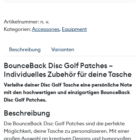
u
n
c
Artikelnummer:
n. v.
e
Kategorien:
Accessories
,
Equipment
B
a
c
Beschreibung
Varianten
k
D
BounceBack Disc Golf Patches –
i
Individuelles Zubehör für deine Tasche
s
c
Verleihe deiner Disc Golf Tasche eine persönliche Note
G
mit den hochwertigen und einzigartigen BounceBack
o
Disc Golf Patches.
l
Beschreibung
f
P
Die BounceBack Disc Golf Patches sind die perfekte
a
Möglichkeit, deine Tasche zu personalisieren. Mit einer
t
großen Auswahl an kreativen Designs und humorvollen