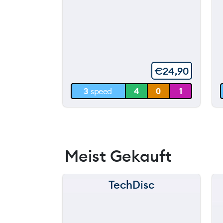
120 m
90 m
60 m
€
24,90
30 m
3
speed
4
0
1
0 m
Meist Gekauft
TechDisc