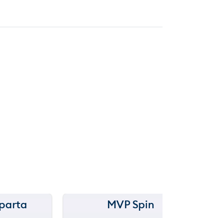
Sparta
MVP Spin
150 m
Be