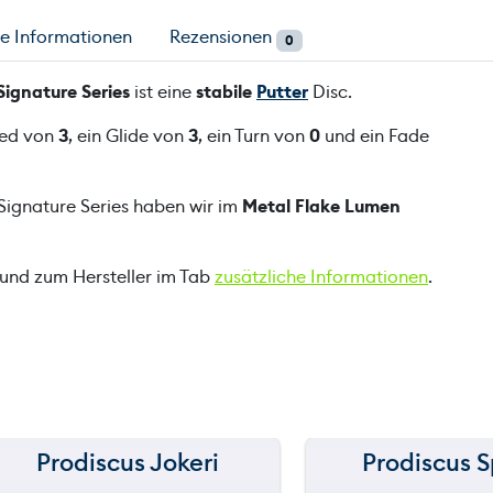
a
he Informationen
Rezensionen
0
L
o
Signature Series
ist eine
stabile
Putter
Disc.
g
i
eed von
3
, ein Glide von
3
, ein Turn von
0
und ein Fade
c
C
Signature Series haben wir im
Metal Flake Lumen
o
s
m
 und zum Hersteller im Tab
zusätzliche Informationen
.
i
c
F
u
r
y
K
Prodiscus Jokeri
Prodiscus 
150 m
150 m
y