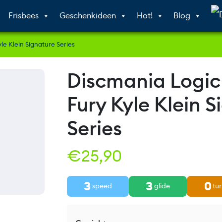
Frisbees
Geschenkideen
Hot!
Blog
le Klein Signature Series
Discmania Logic
Fury Kyle Klein 
Series
€
25,90
3
3
0
speed
glide
tur