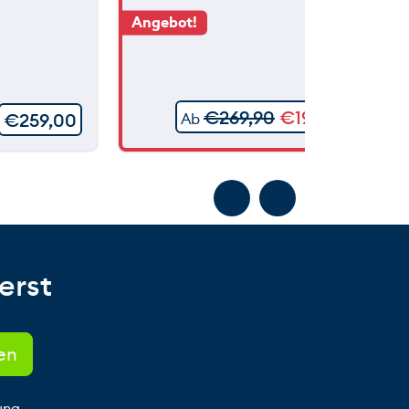
Angebot!
€
269,90
€
199,90
€
259,00
Ab
erst
ung