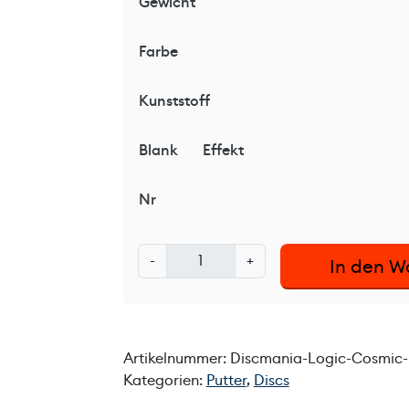
Gewicht
Farbe
Kunststoff
Blank
Effekt
Nr
D
-
+
In den W
i
s
c
m
Artikelnummer:
Discmania-Logic-Cosmic-F
a
Kategorien:
Putter
,
Discs
n
i