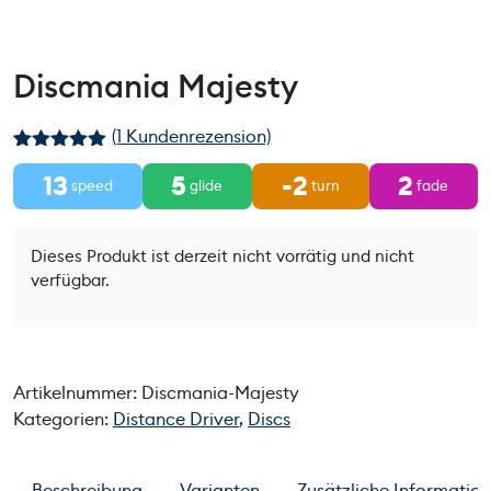
Discmania Majesty
(
1
Kundenrezension)
Bewertet mit
1
13
5
-2
2
5.00
von 5,
speed
glide
turn
fade
basierend
auf
Kundenbewe
rtung
Dieses Produkt ist derzeit nicht vorrätig und nicht
verfügbar.
Artikelnummer:
Discmania-Majesty
Kategorien:
Distance Driver
,
Discs
Beschreibung
Varianten
Zusätzliche Informatio