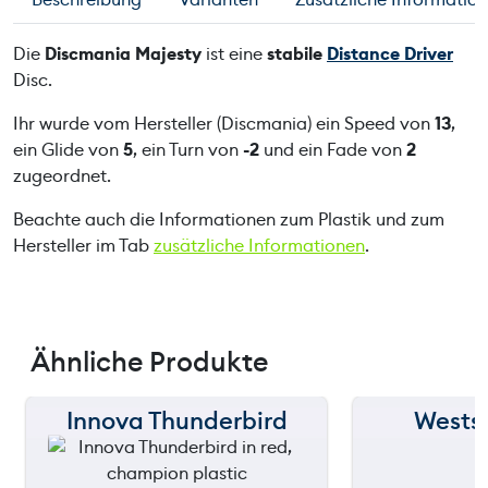
Die
Discmania Majesty
ist eine
stabile
Distance Driver
Disc.
Ihr wurde vom Hersteller (Discmania) ein Speed von
13
,
ein Glide von
5
, ein Turn von
-2
und ein Fade von
2
zugeordnet.
Beachte auch die Informationen zum Plastik und zum
Hersteller im Tab
zusätzliche Informationen
.
Ähnliche Produkte
Innova Thunderbird
Wests
150 m
150 m
120 m
120 m