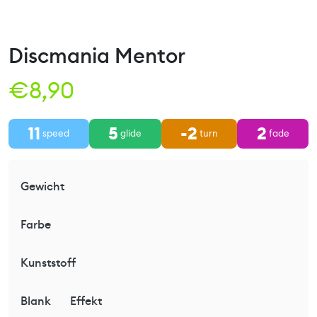
Discmania Mentor
€
8,90
11
5
-2
2
speed
glide
turn
fade
Gewicht
Farbe
Kunststoff
Blank
Effekt