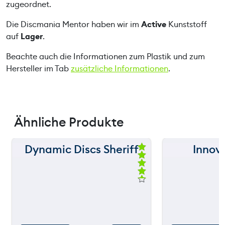
M
zugeordnet.
e
Die Discmania Mentor haben wir im
Active
Kunststoff
n
auf
Lager
.
g
e
Beachte auch die Informationen zum Plastik und zum
Hersteller im Tab
zusätzliche Informationen
.
Ähnliche Produkte
Dynamic Discs Sheriff
Inno
150 m
150 m
Be
we
120 m
120 m
rte
t
mi
still
90 m
90 m
throw
t
4.
50
60 m
60 m
vo