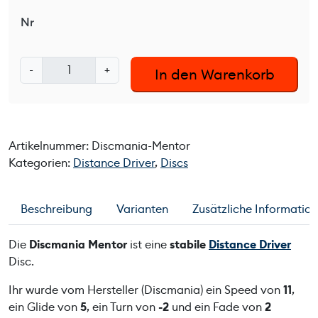
Nr
D
-
+
In den Warenkorb
i
s
c
m
Artikelnummer:
Discmania-Mentor
a
Kategorien:
Distance Driver
,
Discs
n
i
a
Beschreibung
Varianten
Zusätzliche Informatio
M
e
Die
Discmania Mentor
ist eine
stabile
Distance Driver
n
Disc.
t
o
Ihr wurde vom Hersteller (Discmania) ein Speed von
11
,
r
ein Glide von
5
, ein Turn von
-2
und ein Fade von
2