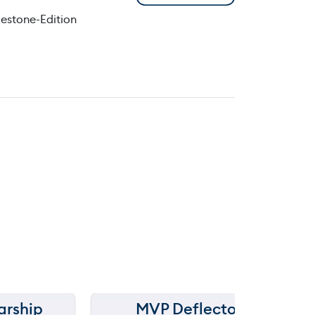
estone-Edition
arship
MVP Deflector
150 m