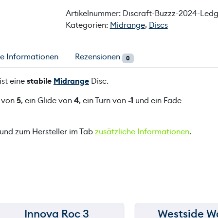
Artikelnummer:
Discraft-Buzzz-2024-Ledg
Kategorien:
Midrange
,
Discs
he Informationen
Rezensionen
0
ist eine
stabile
Midrange
Disc.
d von
5
, ein Glide von
4
, ein Turn von
-1
und ein Fade
 und zum Hersteller im Tab
zusätzliche Informationen
.
Innova Roc 3
Westside W
150 m
150 m