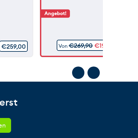
Angebot!
€
269,90
€
199,90
€
259,00
Von
erst