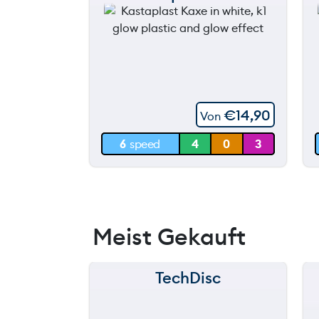
120 m
90 m
60 m
€
14,90
Von
30 m
6
speed
4
0
3
0 m
Meist Gekauft
TechDisc