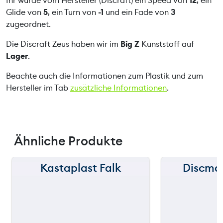
Ihr wurde vom Hersteller (Discraft) ein Speed von
12
, ein
n
Glide von
5
, ein Turn von
-1
und ein Fade von
3
g
zugeordnet.
e
Die Discraft Zeus haben wir im
Big Z
Kunststoff auf
Lager
.
Beachte auch die Informationen zum Plastik und zum
Hersteller im Tab
zusätzliche Informationen
.
Ähnliche Produkte
Kastaplast Falk
Discma
150 m
150 m
120 m
120 m
still
still
90 m
90 m