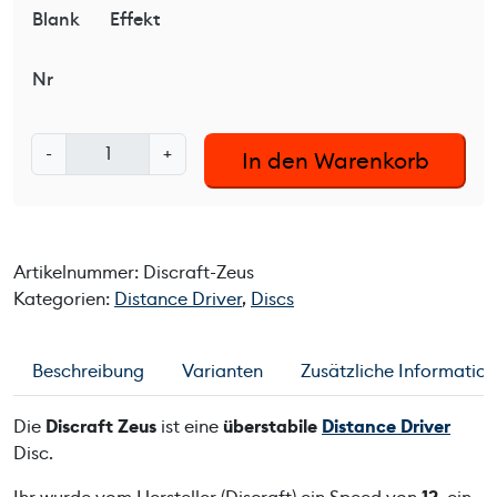
Blank
Effekt
Nr
D
-
+
In den Warenkorb
i
s
c
r
Artikelnummer:
Discraft-Zeus
a
Kategorien:
Distance Driver
,
Discs
f
t
Z
Beschreibung
Varianten
Zusätzliche Informatio
e
u
Die
Discraft Zeus
ist eine
überstabile
Distance Driver
s
Disc.
M
e