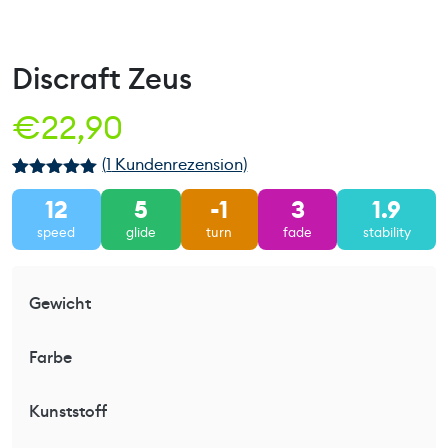
Discraft Zeus
€
22,90
(
1
Kundenrezension)
Bewertet mit
1
12
5
-1
3
1.9
5.00
von 5,
basierend
speed
glide
turn
fade
stability
auf
Kundenbewe
rtung
Gewicht
Farbe
Kunststoff