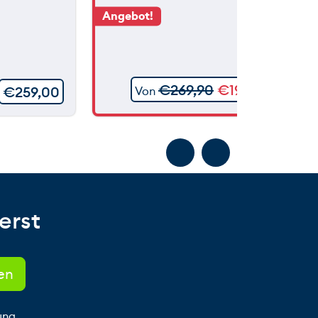
Angebot!
€
269,90
€
199,90
€
259,00
Von
erst
ung