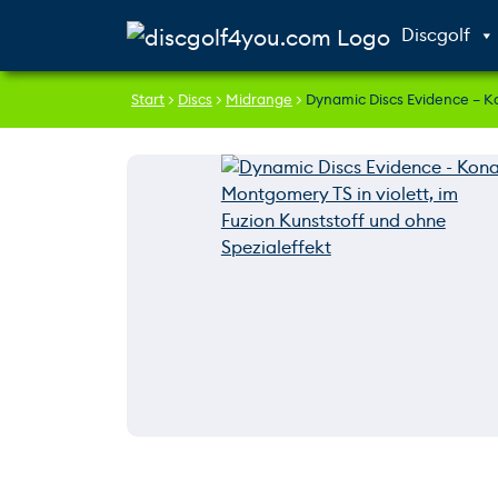
Weiter zum Inhalt
Skip to footer
Discgolf
Start
>
Discs
>
Midrange
>
Dynamic Discs Evidence – 