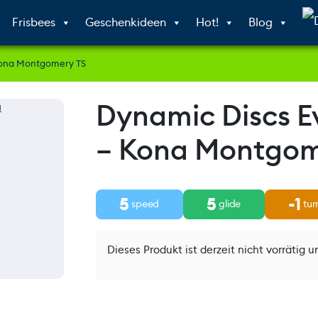
Frisbees
Geschenkideen
Hot!
Blog
Kona Montgomery TS
Dynamic Discs E
– Kona Montgom
5
5
-1
speed
glide
tur
Dieses Produkt ist derzeit nicht vorrätig u