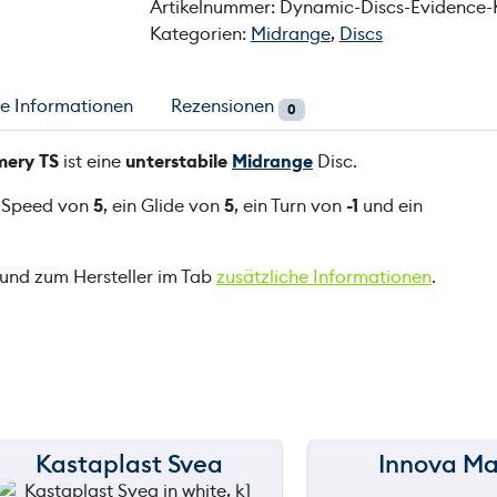
Artikelnummer:
Dynamic-Discs-Evidence
Kategorien:
Midrange
,
Discs
he Informationen
Rezensionen
0
mery TS
ist eine
unterstabile
Midrange
Disc.
n Speed von
5
, ein Glide von
5
, ein Turn von
-1
und ein
 und zum Hersteller im Tab
zusätzliche Informationen
.
Kastaplast Svea
Innova Ma
150 m
150 m