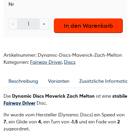
Nr
D
-
+
In den Warenkorb
y
n
a
m
Artikelnummer:
Dynamic-Discs-Maverick-Zach-Melton
i
Kategorien:
Fairway Driver
,
Discs
c
D
i
Beschreibung
Varianten
Zusätzliche Informatio
s
c
Die
Dynamic Discs Maverick Zach Melton
ist eine
stabile
s
Fairway Driver
Disc.
M
a
Ihr wurde vom Hersteller (Dynamic Discs) ein Speed von
v
7
, ein Glide von
4
, ein Turn von
-1.5
und ein Fade von
2
e
zugeordnet.