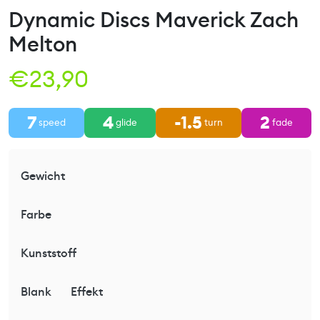
Dynamic Discs Maverick Zach
Melton
€
23,90
7
4
-1.5
2
speed
glide
turn
fade
Gewicht
Farbe
Kunststoff
Blank
Effekt