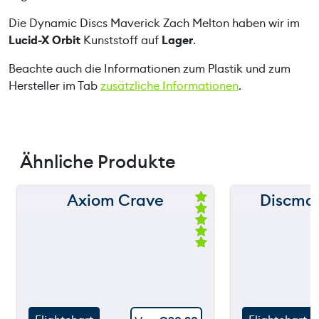
r
Die Dynamic Discs Maverick Zach Melton haben wir im
i
Lucid-X Orbit
Kunststoff auf
Lager
.
c
k
Beachte auch die Informationen zum Plastik und zum
Z
Hersteller im Tab
zusätzliche Informationen
.
a
c
h
M
Ähnliche Produkte
e
l
t
Axiom Crave
Discman
150 m
150 m
o
Be
we
n
120 m
120 m
rte
M
t
mi
e
still
90 m
90 m
throwing
t
n
5.
00
60 m
60 m
g
vo
e
n