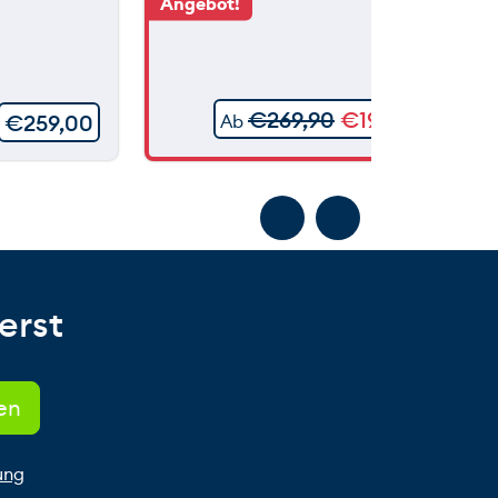
Angebot!
€
269,90
€
199,90
€
259,00
Ab
erst
ung