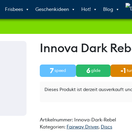
Frisbees
Geschenkideen
Hot!
Blog
Innova Dark Reb
7
6
-1
speed
glide
tu
Dieses Produkt ist derzeit ausverkauft und
Artikelnummer:
Innova-Dark-Rebel
Kategorien:
Fairway Driver
,
Discs