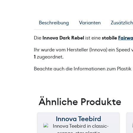
Beschreibung
Varianten
Zusätzlic
Die
Innova Dark Rebel
ist eine
stabile
Fairwa
Ihr wurde vom Hersteller (Innova) ein Speed
1
zugeordnet.
Beachte auch die Informationen zum Plastik
Ähnliche Produkte
Innova Teebird
150 m
120 m