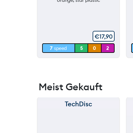
90 m
60 m
€
17,90
30 m
7
speed
5
0
2
0 m
Meist Gekauft
TechDisc