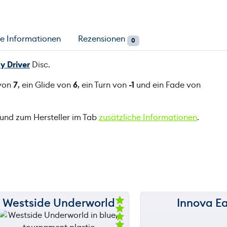
he Informationen
Rezensionen
0
y Driver
Disc.
 von
7
, ein Glide von
6
, ein Turn von
-1
und ein Fade von
 und zum Hersteller im Tab
zusätzliche Informationen
.
Westside Underworld
Innova E
150 m
150 m
Be
we
120 m
120 m