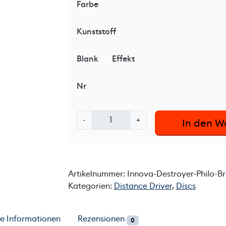
Farbe
Kunststoff
Blank
Effekt
Nr
I
-
+
In den W
n
n
o
v
Artikelnummer:
Innova-Destroyer-Philo-Br
a
Kategorien:
Distance Driver
,
Discs
D
e
s
he Informationen
Rezensionen
0
t