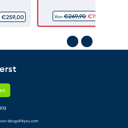
€
269,90
€
199,90
€
259,00
Von
erst
ung
s von discgolf4you.com