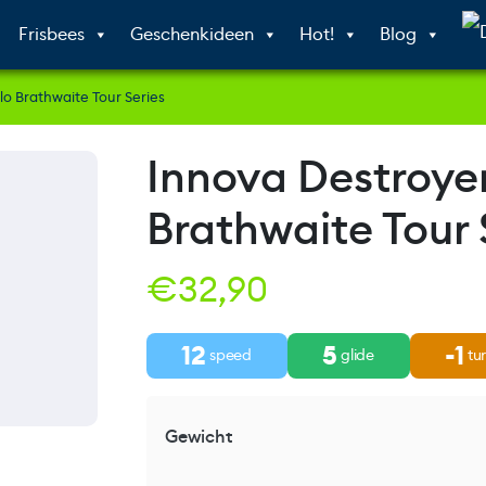
Frisbees
Geschenkideen
Hot!
Blog
lo Brathwaite Tour Series
Innova Destroyer
Brathwaite Tour 
€
32,90
12
5
-1
speed
glide
tu
Gewicht