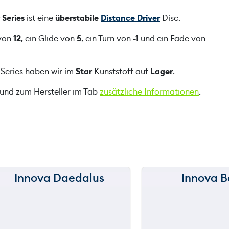
r
 Series
ist eine
überstabile
Distance Driver
Disc.
o
y
 von
12
, ein Glide von
5
, ein Turn von
-1
und ein Fade von
e
r
 Series haben wir im
Star
Kunststoff auf
Lager
.
-
P
 und zum Hersteller im Tab
zusätzliche Informationen
.
h
i
l
o
B
r
a
Innova Daedalus
Innova B
150 m
150 m
t
h
120 m
120 m
w
a
90 m
90 m