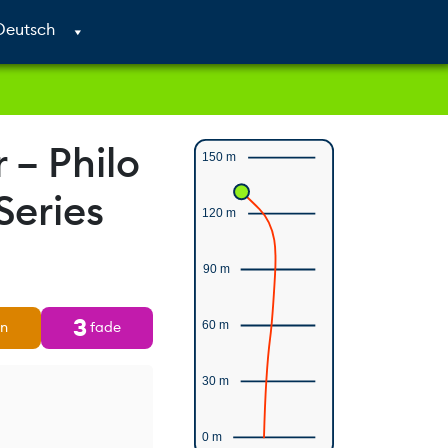
Cart
Search
Account
 – Philo
150 m
Series
120 m
90 m
3
rn
fade
60 m
30 m
0 m