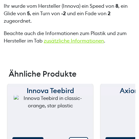
Ihr wurde vom Hersteller (Innova) ein Speed von
8
, ein
Glide von
5
, ein Turn von
-2
und ein Fade von
2
zugeordnet.
Beachte auch die Informationen zum Plastik und zum
Hersteller im Tab
zusätzliche Informationen
.
Ähnliche Produkte
Innova Teebird
Axio
150 m
150 m
120 m
120 m
still
90 m
90 m
throw
60 m
60 m