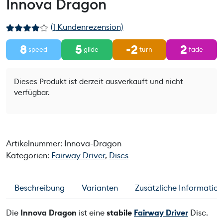
Innova Dragon
(
1
Kundenrezension)
Bewertet
1
8
5
-2
2
mit
4.00
speed
glide
turn
fade
von 5,
basieren
d auf
Kundenbe
Dieses Produkt ist derzeit ausverkauft und nicht
wertung
verfügbar.
Artikelnummer:
Innova-Dragon
Kategorien:
Fairway Driver
,
Discs
Beschreibung
Varianten
Zusätzliche Informatio
Die
Innova Dragon
ist eine
stabile
Fairway Driver
Disc.