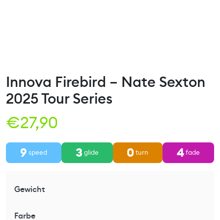
Innova Firebird – Nate Sexton
2025 Tour Series
€
27,90
9
3
0
4
speed
glide
turn
fade
Gewicht
Farbe