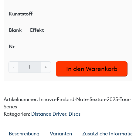
Kunststoff
Blank
Effekt
Nr
I
-
+
In den Warenkorb
n
n
o
v
Artikelnummer:
Innova-Firebird-Nate-Sexton-2025-Tour-
a
Series
F
Kategorien:
Distance Driver
,
Discs
i
r
e
Beschreibung
Varianten
Zusätzliche Informatio