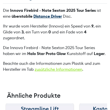
b
i
Die
Innova Firebird - Nate Sexton 2025 Tour Series
ist
r
eine
überstabile
Distance Driver
Disc.
d
-
Ihr wurde vom Hersteller (Innova) ein Speed von
9
, ein
N
Glide von
3
, ein Turn von
0
und ein Fade von
4
a
zugeordnet.
t
Die Innova Firebird - Nate Sexton 2025 Tour Series
e
haben wir im
Halo Star Proto Glow
Kunststoff auf
Lager
.
S
e
Beachte auch die Informationen zum Plastik und zum
x
Hersteller im Tab
zusätzliche Informationen
.
t
o
n
2
Ähnliche Produkte
0
2
5
Streamline Lift
Kastap
150 m
150 m