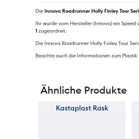
Die
Innova Roadrunner Holly Finley Tour Ser
Ihr wurde vom Hersteller (Innova) ein Speed
1
zugeordnet.
Die Innova Roadrunner Holly Finley Tour Ser
Beachte auch die Informationen zum Plastik
Ähnliche Produkte
Kastaplast Rask
150 m
120 m
90 m