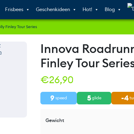
Frisbees
Geschenkideen
Hot!
Blog
y Finley Tour Series
Innova Roadrunn
Finley Tour Serie
€
26,90
9
5
-4
speed
glide
tu
Gewicht