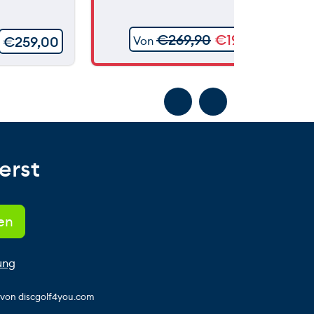
€
269,90
€
199,90
€
259,00
Von
erst
ung
s von discgolf4you.com