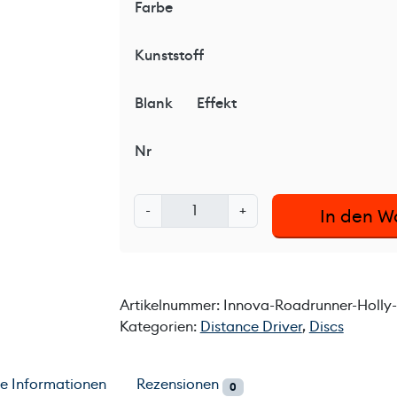
Farbe
Kunststoff
Blank
Effekt
Nr
I
-
+
In den W
n
n
o
v
Artikelnummer:
Innova-Roadrunner-Holly-F
a
Kategorien:
Distance Driver
,
Discs
R
o
a
he Informationen
Rezensionen
0
d