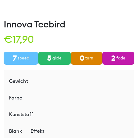
Innova Teebird
€
17,90
7
5
0
2
speed
glide
turn
fade
Gewicht
Farbe
Kunststoff
Blank
Effekt