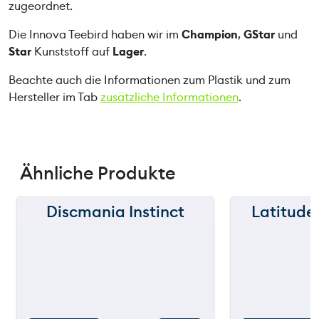
n
zugeordnet.
g
Die Innova Teebird haben wir im
Champion
,
GStar
und
e
Star
Kunststoff auf
Lager
.
Beachte auch die Informationen zum Plastik und zum
Hersteller im Tab
zusätzliche Informationen
.
Ähnliche Produkte
Discmania Instinct
Latitude 
150 m
150 m
120 m
120 m
still
90 m
90 m
throw
60 m
60 m