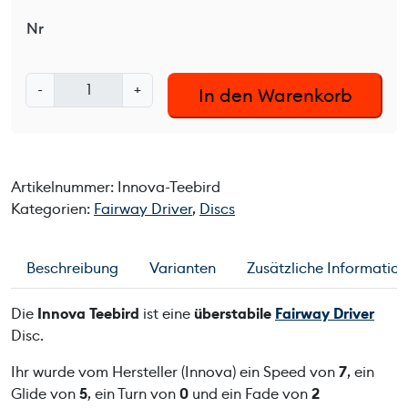
Nr
I
-
+
In den Warenkorb
n
n
o
v
Artikelnummer:
Innova-Teebird
a
Kategorien:
Fairway Driver
,
Discs
T
e
e
Beschreibung
Varianten
Zusätzliche Informatio
b
i
Die
Innova Teebird
ist eine
überstabile
Fairway Driver
r
Disc.
d
M
Ihr wurde vom Hersteller (Innova) ein Speed von
7
, ein
e
Glide von
5
, ein Turn von
0
und ein Fade von
2