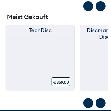
Meist Gekauft
TechDisc
Discmani
Disc
€
369,00