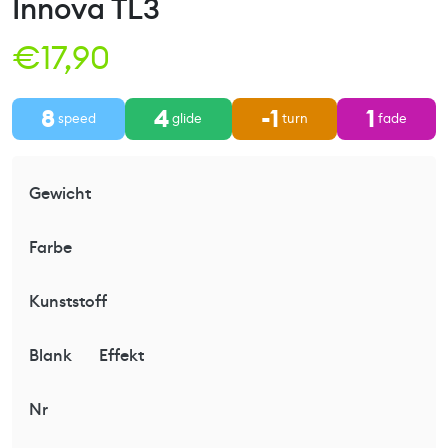
Innova TL3
€
17,90
8
4
-1
1
speed
glide
turn
fade
Gewicht
Farbe
Kunststoff
Blank
Effekt
Nr