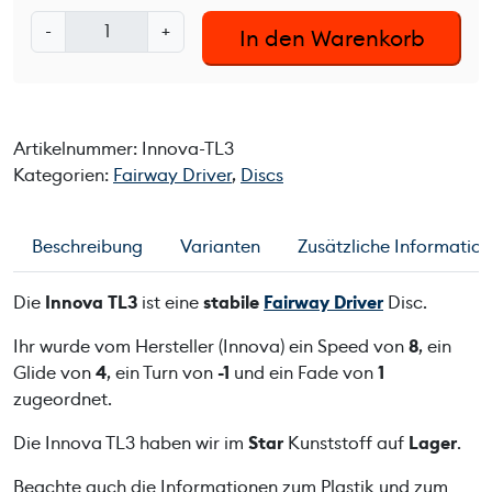
I
-
+
In den Warenkorb
n
n
o
v
Artikelnummer:
Innova-TL3
a
Kategorien:
Fairway Driver
,
Discs
T
L
3
Beschreibung
Varianten
Zusätzliche Informatio
M
e
Die
Innova TL3
ist eine
stabile
Fairway Driver
Disc.
n
g
Ihr wurde vom Hersteller (Innova) ein Speed von
8
, ein
e
Glide von
4
, ein Turn von
-1
und ein Fade von
1
zugeordnet.
Die Innova TL3 haben wir im
Star
Kunststoff auf
Lager
.
Beachte auch die Informationen zum Plastik und zum