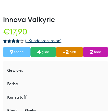
Innova Valkyrie
€
17,90
(
1
Kundenrezension)
Bewertet
1
9
4
-2
2
mit
4.00
speed
glide
turn
fade
von 5,
basieren
d auf
Kundenbe
Gewicht
wertung
Farbe
Kunststoff
Blank
Effekt