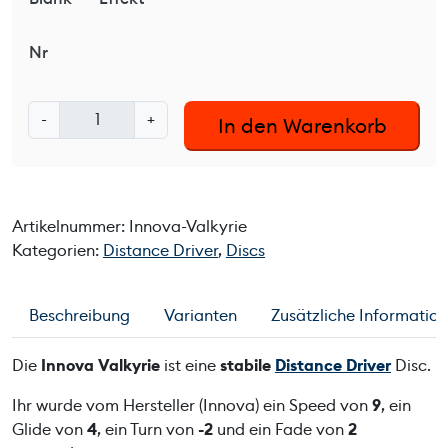
Nr
I
-
+
In den Warenkorb
n
n
o
v
Artikelnummer:
Innova-Valkyrie
a
Kategorien:
Distance Driver
,
Discs
V
a
l
Beschreibung
Varianten
Zusätzliche Informatio
k
y
Die
Innova Valkyrie
ist eine
stabile
Distance Driver
Disc.
r
i
Ihr wurde vom Hersteller (Innova) ein Speed von
9
, ein
e
Glide von
4
, ein Turn von
-2
und ein Fade von
2
M