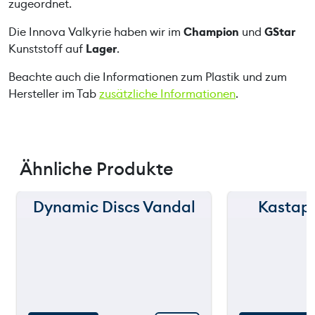
zugeordnet.
e
Die Innova Valkyrie haben wir im
Champion
und
GStar
n
Kunststoff auf
Lager
.
g
e
Beachte auch die Informationen zum Plastik und zum
Hersteller im Tab
zusätzliche Informationen
.
Ähnliche Produkte
Dynamic Discs Vandal
Kastap
150 m
150 m
120 m
120 m
still
90 m
90 m
throwing
60 m
60 m