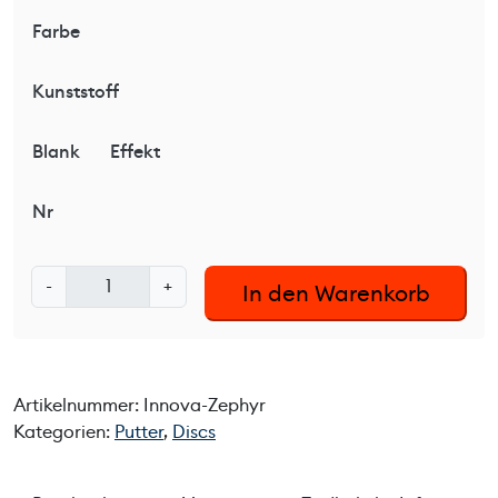
ng
Farbe
Kunststoff
Blank
Effekt
Nr
I
-
+
In den Warenkorb
n
n
o
v
Artikelnummer:
Innova-Zephyr
a
Kategorien:
Putter
,
Discs
Z
e
p