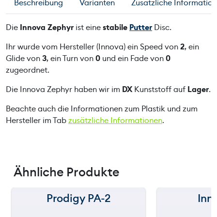
Beschreibung
Varianten
Zusätzliche Informatio
h
y
Die
Innova Zephyr
ist eine
stabile
Putter
Disc.
r
M
Ihr wurde vom Hersteller (Innova) ein Speed von
2
, ein
e
Glide von
3
, ein Turn von
0
und ein Fade von
0
n
zugeordnet.
g
Die Innova Zephyr haben wir im
DX
Kunststoff auf
Lager
.
e
Beachte auch die Informationen zum Plastik und zum
Hersteller im Tab
zusätzliche Informationen
.
Ähnliche Produkte
Prodigy PA-2
Inn
150 m
150 m