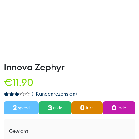
Innova Zephyr
€
11,90
(
1
Kundenrezension)
Bewert
1
2
3
0
0
et mit
speed
glide
turn
fade
3.00
von 5,
basier
end auf
Gewicht
Kunden
bewertu