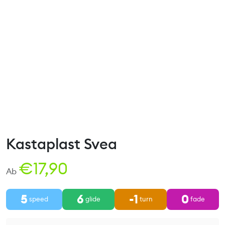
Kastaplast Svea
€
17,90
Ab
5
6
-1
0
speed
glide
turn
fade