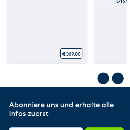
Disc
€
369,00
Abonniere uns und erhalte alle
Infos zuerst