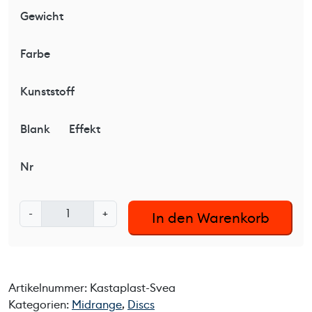
Gewicht
Farbe
Kunststoff
Blank
Effekt
Nr
K
-
+
In den Warenkorb
a
s
t
a
Artikelnummer:
Kastaplast-Svea
p
Kategorien:
Midrange
,
Discs
l