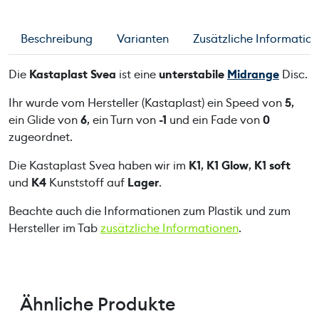
a
s
Beschreibung
Varianten
Zusätzliche Informatio
t
S
Die
Kastaplast Svea
ist eine
unterstabile
Midrange
Disc.
v
e
Ihr wurde vom Hersteller (Kastaplast) ein Speed von
5
,
a
ein Glide von
6
, ein Turn von
-1
und ein Fade von
0
M
zugeordnet.
e
Die Kastaplast Svea haben wir im
K1
,
K1 Glow
,
K1 soft
n
und
K4
Kunststoff auf
Lager
.
g
e
Beachte auch die Informationen zum Plastik und zum
Hersteller im Tab
zusätzliche Informationen
.
Ähnliche Produkte