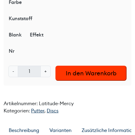
Farbe
Kunststoff
Blank
Effekt
Nr
L
-
+
In den Warenkorb
a
t
i
t
Artikelnummer:
Latitude-Mercy
u
Kategorien:
Putter
,
Discs
d
e
6
Beschreibung
Varianten
Zusätzliche Informatio
4