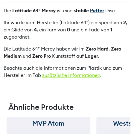
°
Die
Latitude 64° Mercy
ist eine
stabile
Putter
Disc.
M
e
Ihr wurde vom Hersteller (Latitude 64°) ein Speed von
2
,
r
ein Glide von
4
, ein Turn von
0
und ein Fade von
1
c
zugeordnet.
y
Die Latitude 64° Mercy haben wir im
Zero Hard
,
Zero
M
Medium
und
Zero Pro
Kunststoff auf
Lager
.
e
n
Beachte auch die Informationen zum Plastik und zum
g
Hersteller im Tab
zusätzliche Informationen
.
e
Ähnliche Produkte
MVP Atom
Wests
150 m
150 m