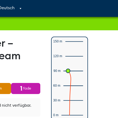
Cart
Search
Account
r –
150 m
Team
120 m
90 m
60 m
1
rn
fade
30 m
 nicht verfügbar.
0 m