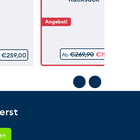
Angebot!
€
269,90
€
199,90
€
259,00
Ab
erst