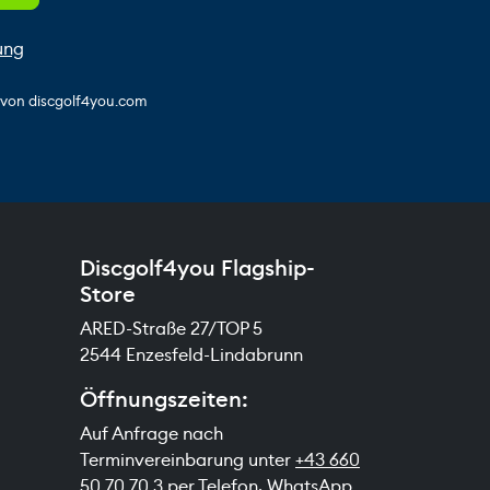
ung
s von discgolf4you.com
Discgolf4you Flagship-
Store
ARED-Straße 27/TOP 5
2544 Enzesfeld-Lindabrunn
Öffnungszeiten:
Auf Anfrage nach
Terminvereinbarung unter
+43 660
50 70 70 3
per Telefon, WhatsApp