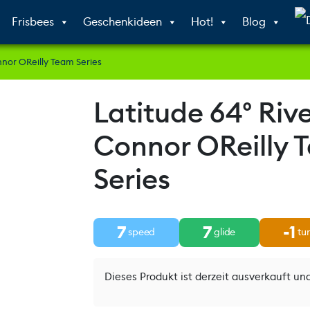
Frisbees
Geschenkideen
Hot!
Blog
nnor OReilly Team Series
Latitude 64° Rive
Connor OReilly 
Series
7
7
-1
speed
glide
tu
Dieses Produkt ist derzeit ausverkauft und