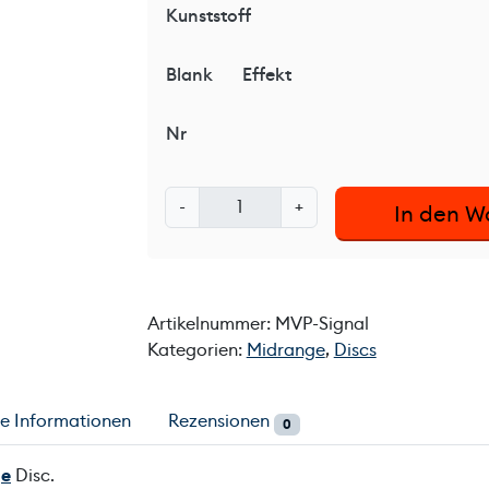
Kunststoff
Blank
Effekt
Nr
M
-
+
In den W
V
P
S
i
Artikelnummer:
MVP-Signal
g
Kategorien:
Midrange
,
Discs
n
a
l
he Informationen
Rezensionen
0
M
e
ge
Disc.
n