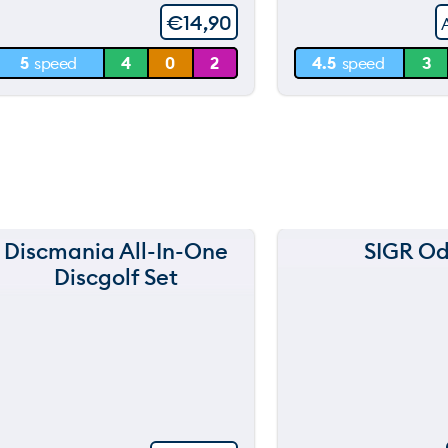
€
14,90
30 m
30 m
5
speed
4
0
2
4.5
speed
3
0 m
0 m
Discmania All-In-One
SIGR Od
Discgolf Set