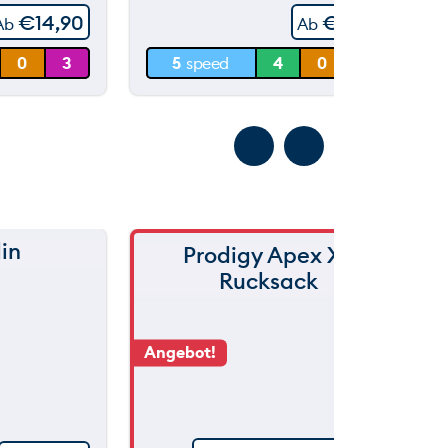
€
14,90
€
17,90
Ab
Ab
30 m
0
3
5
speed
4
0
3
0 m
in
Prodigy Apex XL
Rucksack
Angebot!