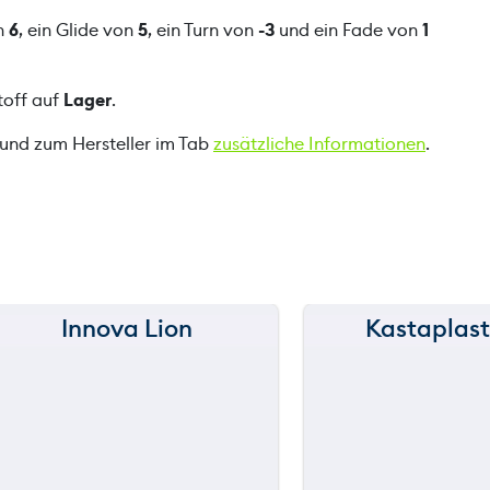
g
on
6
, ein Glide von
5
, ein Turn von
-3
und ein Fade von
1
e
toff auf
Lager
.
 und zum Hersteller im Tab
zusätzliche Informationen
.
Innova Lion
Kastaplast
150 m
150 m
120 m
120 m
still
still
throwing
throwi
90 m
90 m
60 m
60 m