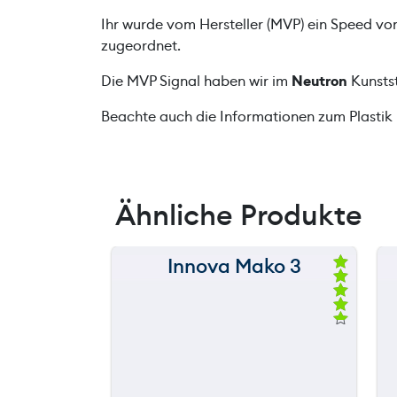
Ihr wurde vom Hersteller (MVP) ein Speed v
zugeordnet.
Die MVP Signal haben wir im
Neutron
Kunsts
Beachte auch die Informationen zum Plastik
Ähnliche Produkte
Innova Mako 3
150 m
Be
we
120 m
rte
t
mi
still
throwing
90 m
t
4.
67
60 m
vo