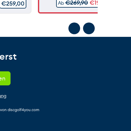
€
269,90
€
199,90
€
259,00
Ab
erst
ung
s von discgolf4you.com