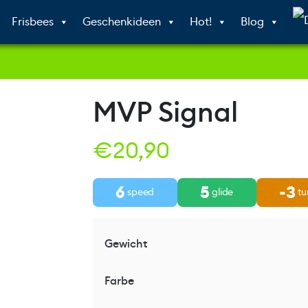
Frisbees
Geschenkideen
Hot!
Blog
MVP Signal
€
20,90
6
5
-3
speed
glide
tu
Gewicht
Farbe