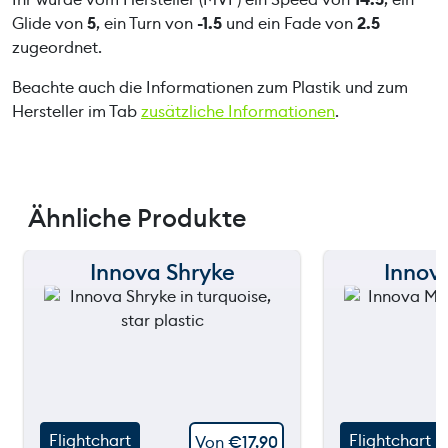
Glide von
5
, ein Turn von
-1.5
und ein Fade von
2.5
zugeordnet.
Beachte auch die Informationen zum Plastik und zum
Hersteller im Tab
zusätzliche Informationen
.
Ähnliche Produkte
Innova Shryke
Inno
150 m
150 m
120 m
120 m
still
90 m
90 m
throw
60 m
60 m
Flightchart
Flightchart
Von
€
17,90
30 m
30 m