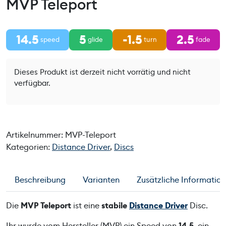
MVP Teleport
14.5
5
-1.5
2.5
speed
glide
turn
fade
Dieses Produkt ist derzeit nicht vorrätig und nicht
verfügbar.
Artikelnummer:
MVP-Teleport
Kategorien:
Distance Driver
,
Discs
Beschreibung
Varianten
Zusätzliche Informatio
Die
MVP Teleport
ist eine
stabile
Distance Driver
Disc.
Ihr wurde vom Hersteller (MVP) ein Speed von
14.5
, ein