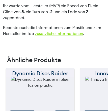
Ihr wurde vom Hersteller (MVP) ein Speed von
11
, ein
Glide von
5
, ein Turn von
-2
und ein Fade von
2
zugeordnet.
Beachte auch die Informationen zum Plastik und zum
Hersteller im Tab
zusätzliche Informationen
.
Ähnliche Produkte
Dynamic Discs Raider
Innova
150 m
150 m
120 m
120 m
still
still
90 m
90 m
throwing
throw
60 m
60 m