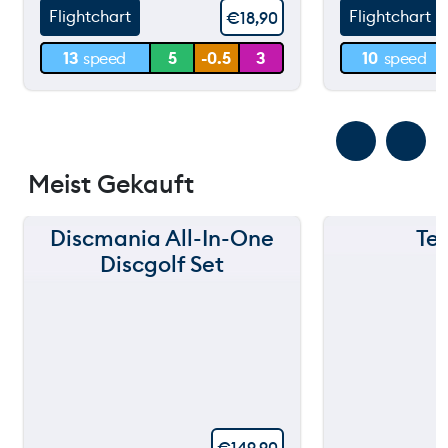
Flightchart
Flightchart
€
18,90
30 m
30 m
13
speed
5
-0.5
3
10
speed
0 m
0 m
Meist Gekauft
Discmania All-In-One
Te
Discgolf Set