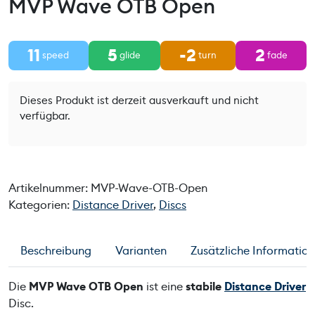
MVP Wave OTB Open
11
5
-2
2
speed
glide
turn
fade
Dieses Produkt ist derzeit ausverkauft und nicht
verfügbar.
Artikelnummer:
MVP-Wave-OTB-Open
Kategorien:
Distance Driver
,
Discs
Beschreibung
Varianten
Zusätzliche Informatio
Die
MVP Wave OTB Open
ist eine
stabile
Distance Driver
Disc.