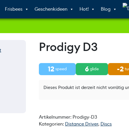
Frisbees
Geschenkideen
Hot!
Blog
Prodigy D3
12
6
-2
speed
glide
tu
Dieses Produkt ist derzeit nicht vorrätig u
Artikelnummer:
Prodigy-D3
Kategorien:
Distance Driver
,
Discs