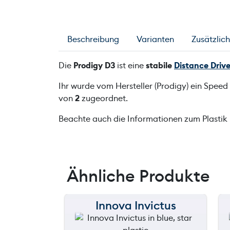
Beschreibung
Varianten
Zusätzlic
Die
Prodigy D3
ist eine
stabile
Distance Drive
Ihr wurde vom Hersteller (Prodigy) ein Spee
von
2
zugeordnet.
Beachte auch die Informationen zum Plastik
Ähnliche Produkte
Innova Invictus
150 m
120 m