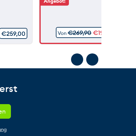
Angebot!
€
269,90
€
199,90
€
259,00
Von
erst
ung