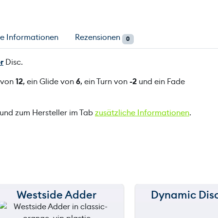
he Informationen
Rezensionen
0
r
Disc.
d von
12
, ein Glide von
6
, ein Turn von
-2
und ein Fade
 und zum Hersteller im Tab
zusätzliche Informationen
.
Westside Adder
Dynamic Disc
150 m
150 m
120 m
120 m