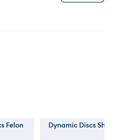
s Felon
Dynamic Discs Sheriff
150 m
Be
we
120 m