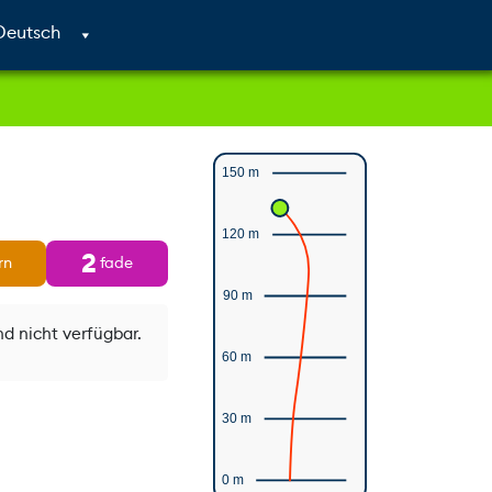
Cart
Search
Account
150 m
120 m
2
rn
fade
90 m
nd nicht verfügbar.
60 m
30 m
0 m