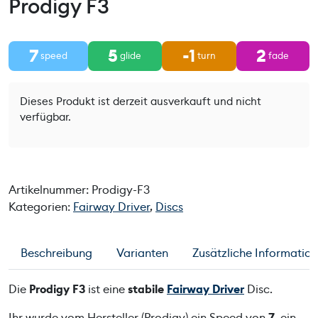
Prodigy F3
7
5
-1
2
speed
glide
turn
fade
Dieses Produkt ist derzeit ausverkauft und nicht
verfügbar.
Artikelnummer:
Prodigy-F3
Kategorien:
Fairway Driver
,
Discs
Beschreibung
Varianten
Zusätzliche Informatio
Die
Prodigy F3
ist eine
stabile
Fairway Driver
Disc.
Ihr wurde vom Hersteller (Prodigy) ein Speed von
7
, ein