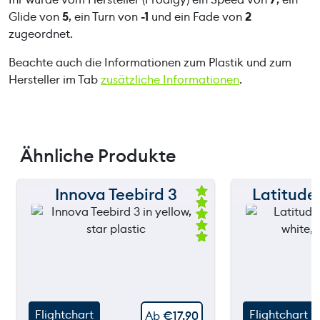
Glide von
5
, ein Turn von
-1
und ein Fade von
2
zugeordnet.
Beachte auch die Informationen zum Plastik und zum
Hersteller im Tab
zusätzliche Informationen
.
Ähnliche Produkte
Innova Teebird 3
Latitude 
150 m
150 m
Be
we
120 m
120 m
rte
t
mi
still
90 m
90 m
throw
t
5.
00
60 m
60 m
vo
n
Flightchart
Flightchart
Ab
€
17,90
30 m
30 m