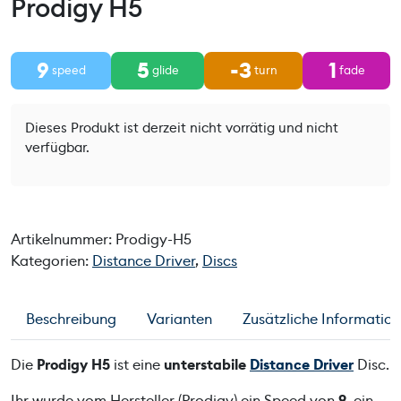
Prodigy H5
9
5
-3
1
speed
glide
turn
fade
Dieses Produkt ist derzeit nicht vorrätig und nicht
verfügbar.
Artikelnummer:
Prodigy-H5
Kategorien:
Distance Driver
,
Discs
Beschreibung
Varianten
Zusätzliche Informatio
Die
Prodigy H5
ist eine
unterstabile
Distance Driver
Disc.
Ihr wurde vom Hersteller (Prodigy) ein Speed von
9
, ein