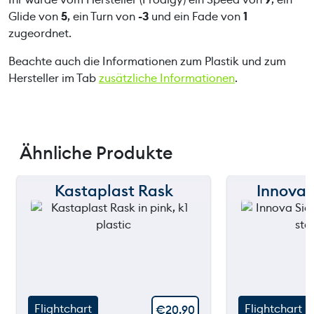
Glide von
5
, ein Turn von
-3
und ein Fade von
1
zugeordnet.
Beachte auch die Informationen zum Plastik und zum
Hersteller im Tab
zusätzliche Informationen
.
Ähnliche Produkte
Kastaplast Rask
Innova 
150 m
150 m
120 m
120 m
still
still
90 m
90 m
throwing
throw
60 m
60 m
Flightchart
Flightchart
€
20,90
30 m
30 m