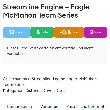
Streamline Engine – Eagle
McMahon Team Series
13
5
-0.5
2
speed
glide
turn
fade
Dieses Produkt ist derzeit nicht vorrätig und nicht
verfügbar.
Artikelnummer:
Streamline-Engine-Eagle-McMahon-
Team-Series
Kategorien:
Distance Driver
,
Discs
Beschreibung
Varianten
Zusätzliche Informatio