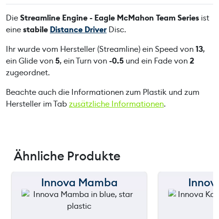
Die
Streamline Engine - Eagle McMahon Team Series
ist
eine
stabile
Distance Driver
Disc.
Ihr wurde vom Hersteller (Streamline) ein Speed von
13
,
ein Glide von
5
, ein Turn von
-0.5
und ein Fade von
2
zugeordnet.
Beachte auch die Informationen zum Plastik und zum
Hersteller im Tab
zusätzliche Informationen
.
Ähnliche Produkte
Innova Mamba
Innov
150 m
150 m
120 m
120 m