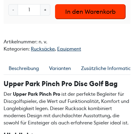
U
-
+
In den Warenkorb
p
p
e
r
Artikelnummer:
n. v.
P
Kategorien:
Rucksäcke
,
Equipment
a
r
k
Beschreibung
Varianten
Zusätzliche Informatio
P
i
Upper Park Pinch Pro Disc Golf Bag
n
c
Der
Upper Park Pinch Pro
ist der perfekte Begleiter für
h
Discgolfspieler, die Wert auf Funktionalität, Komfort und
P
Langlebigkeit legen. Dieser Rucksack kombiniert
r
modernes Design mit durchdachter Ausstattung, die
o
sowohl für Einsteiger als auch erfahrene Spieler ideal ist.
M