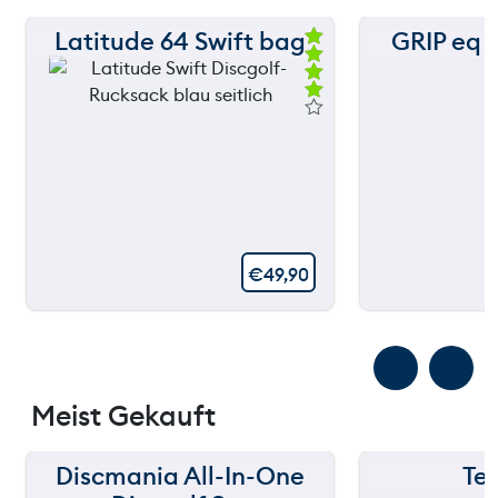
Latitude 64 Swift bag
GRIP eq 
Be
we
rte
t
mi
t
4.
00
vo
n
5
€
49,90
Meist Gekauft
Discmania All-In-One
Te