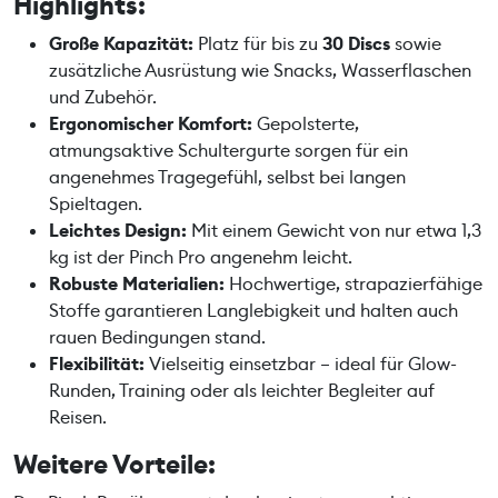
Highlights:
e
n
Große Kapazität:
Platz für bis zu
30 Discs
sowie
g
zusätzliche Ausrüstung wie Snacks, Wasserflaschen
e
und Zubehör.
Ergonomischer Komfort:
Gepolsterte,
atmungsaktive Schultergurte sorgen für ein
angenehmes Tragegefühl, selbst bei langen
Spieltagen.
Leichtes Design:
Mit einem Gewicht von nur etwa 1,3
kg ist der Pinch Pro angenehm leicht.
Robuste Materialien:
Hochwertige, strapazierfähige
Stoffe garantieren Langlebigkeit und halten auch
rauen Bedingungen stand.
Flexibilität:
Vielseitig einsetzbar – ideal für Glow-
Runden, Training oder als leichter Begleiter auf
Reisen.
Weitere Vorteile: