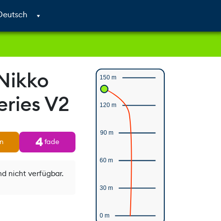
Cart
Search
Account
Nikko
150 m
eries V2
120 m
90 m
4
n
fade
60 m
nd nicht verfügbar.
30 m
0 m