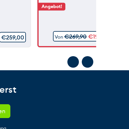
Angebot!
€
269,90
€
199,90
€
259,00
Von
erst
ung