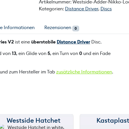
Artikelnummer:
Westside-Adder-Nikko-Lo
Kategorien:
Distance Driver
,
Discs
he Informationen
Rezensionen
0
ies V2
ist eine
überstabile
Distance Driver
Disc.
ed von
13
, ein Glide von
5
, ein Turn von
0
und ein Fade
 und zum Hersteller im Tab
zusätzliche Informationen
.
Westside Hatchet
Kastaplast
150 m
150 m