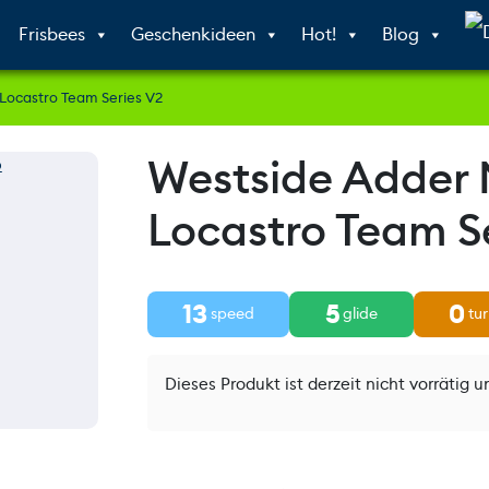
Frisbees
Geschenkideen
Hot!
Blog
Locastro Team Series V2
Westside Adder 
Locastro Team S
13
5
0
speed
glide
tur
Dieses Produkt ist derzeit nicht vorrätig u