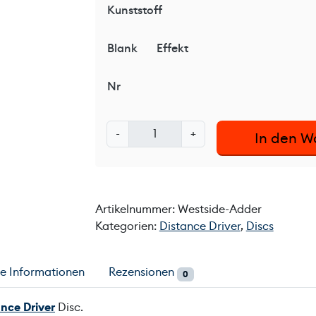
Kunststoff
Blank
Effekt
Nr
W
-
+
In den W
e
s
t
s
Artikelnummer:
Westside-Adder
i
Kategorien:
Distance Driver
,
Discs
d
e
A
he Informationen
Rezensionen
0
d
d
ance Driver
Disc.
e