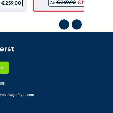
€
269,90
€
199,90
€
259,00
Ab
erst
ung
s von discgolf4you.com