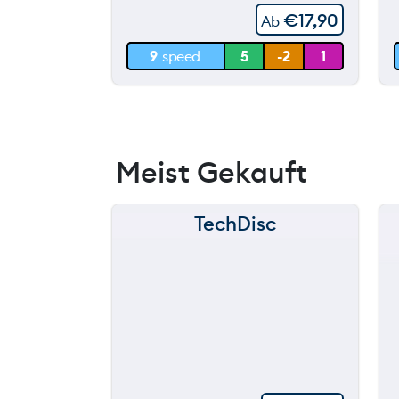
€
17,90
Ab
30 m
9
speed
5
-2
1
0 m
Meist Gekauft
TechDisc