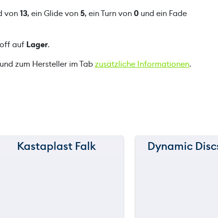
r
ed von
13
, ein Glide von
5
, ein Turn von
0
und ein Fade
M
e
off auf
Lager
.
n
g
 und zum Hersteller im Tab
zusätzliche Informationen
.
e
Kastaplast Falk
Dynamic Disc
150 m
150 m
120 m
120 m
still
still
throwing
throwi
90 m
90 m
60 m
60 m