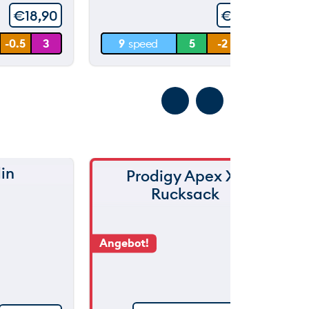
€
18,90
€
21,90
30 m
-0.5
3
9
speed
5
-2
1.5
0 m
in
Prodigy Apex XL
Rucksack
Angebot!