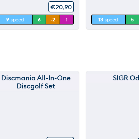
€
20,90
30 m
30 m
9
speed
6
-2
1
13
speed
5
0 m
0 m
Discmania All-In-One
SIGR Od
Discgolf Set