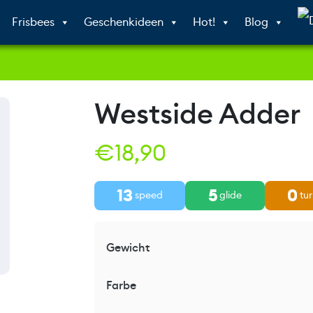
Frisbees
Geschenkideen
Hot!
Blog
Westside Adder
€
18,90
13
5
0
speed
glide
tur
Gewicht
Farbe