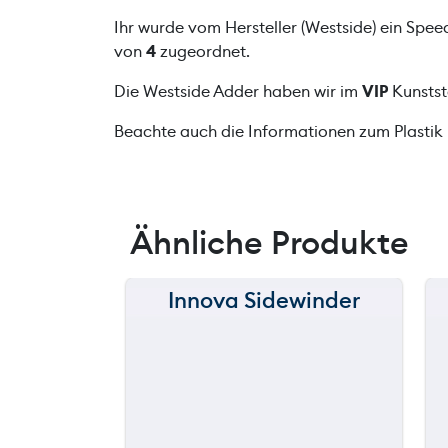
Ihr wurde vom Hersteller (Westside) ein Spe
von
4
zugeordnet.
Die Westside Adder haben wir im
VIP
Kunstst
Beachte auch die Informationen zum Plastik
Ähnliche Produkte
Innova Sidewinder
150 m
120 m
still
throwing
90 m
60 m