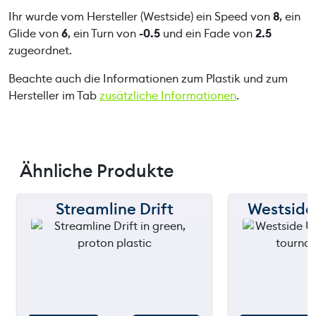
Ihr wurde vom Hersteller (Westside) ein Speed von
8
, ein
Glide von
6
, ein Turn von
-0.5
und ein Fade von
2.5
zugeordnet.
Beachte auch die Informationen zum Plastik und zum
Hersteller im Tab
zusätzliche Informationen
.
Ähnliche Produkte
Streamline Drift
Westside
150 m
150 m
120 m
120 m
still
90 m
90 m
throwing
60 m
60 m