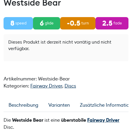
Westside Bear
8
6
-0.5
2.5
speed
glide
turn
fade
Dieses Produkt ist derzeit nicht vorrätig und nicht
verfügbar.
Artikelnummer:
Westside-Bear
Kategorien:
Fairway Driver
,
Discs
Beschreibung
Varianten
Zusätzliche Informatio
Die
Westside Bear
ist eine
überstabile
Fairway Driver
Disc.