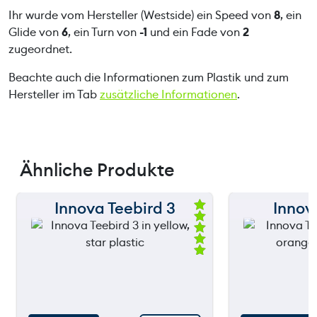
Ihr wurde vom Hersteller (Westside) ein Speed von
8
, ein
Glide von
6
, ein Turn von
-1
und ein Fade von
2
zugeordnet.
Beachte auch die Informationen zum Plastik und zum
Hersteller im Tab
zusätzliche Informationen
.
Ähnliche Produkte
Innova Teebird 3
Innov
150 m
150 m
Be
we
120 m
120 m
rte
t
mi
90 m
90 m
t
5.
00
60 m
60 m
vo