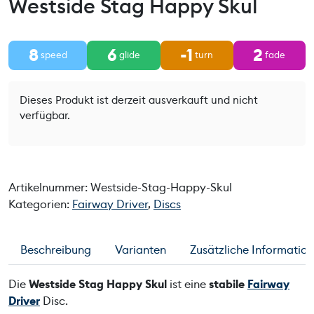
Westside Stag Happy Skul
8
6
-1
2
speed
glide
turn
fade
Dieses Produkt ist derzeit ausverkauft und nicht
verfügbar.
Artikelnummer:
Westside-Stag-Happy-Skul
Kategorien:
Fairway Driver
,
Discs
Beschreibung
Varianten
Zusätzliche Informatio
Die
Westside Stag Happy Skul
ist eine
stabile
Fairway
Driver
Disc.