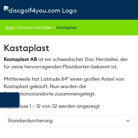
Weiter zum Inhalt
Skip to footer
Cart
Search
Account
Men
Start
>
Product Hersteller
>
Kastaplast
Kastaplast
Kastaplast AB
ist ein schwedischer Disc Hersteller, der
für seine hervorragenden Plastikarten bekannt ist.
Mittlerweile hat Latitude 64° einen großen Anteil von
Kastaplast gekauft. Nun wurden die
Produktionsstandorte zusammengelegt.
Ergebnisse 1 – 12 von 32 werden angezeigt