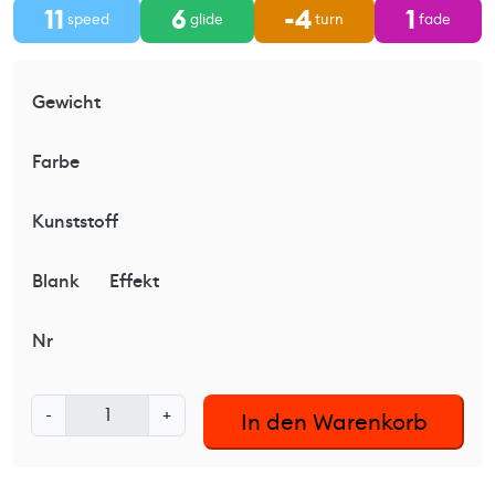
11
6
-4
1
speed
glide
turn
fade
Gewicht
Farbe
Kunststoff
Blank
Effekt
Nr
K
-
+
In den Warenkorb
a
s
t