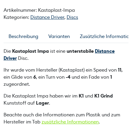
a
Artikelnummer:
Kastaplast-Impa
p
Kategorien:
Distance Driver
,
Discs
l
a
s
Beschreibung
Varianten
Zusätzliche Informatio
t
I
Die
Kastaplast Impa
ist eine
unterstabile
Distance
m
Driver
Disc.
p
a
Ihr wurde vom Hersteller (Kastaplast) ein Speed von
11
,
M
ein Glide von
6
, ein Turn von
-4
und ein Fade von
1
e
zugeordnet.
n
Die Kastaplast Impa haben wir im
K1
und
K1 Grind
g
Kunststoff auf
Lager
.
e
Beachte auch die Informationen zum Plastik und zum
Hersteller im Tab
zusätzliche Informationen
.