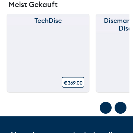
Meist Gekauft
TechDisc
Discmani
Disc
€
369,00