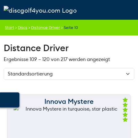
Weiter zum Inhalt
Skip to footer
Cart
Search
Account
Men
Start
>
Discs
>
Distance Driver
>
Seite 10
Distance Driver
Ergebnisse 109 – 120 von 217 werden angezeigt
Innova Mystere
150 m
Be
we
rte
t
120 m
mi
t
5.