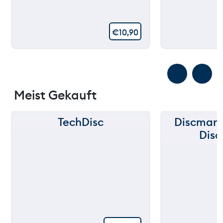
€
10,90
Meist Gekauft
TechDisc
Discmani
Disc