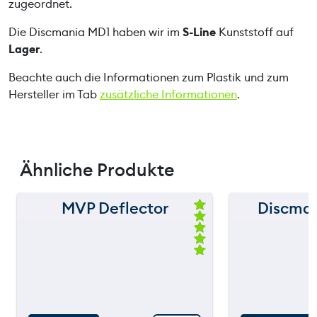
zugeordnet.
g
Die Discmania MD1 haben wir im
S-Line
Kunststoff auf
e
Lager
.
Beachte auch die Informationen zum Plastik und zum
Hersteller im Tab
zusätzliche Informationen
.
Ähnliche Produkte
MVP Deflector
Discma
150 m
150 m
Be
we
120 m
120 m
rte
t
mi
still
still
90 m
90 m
throwing
throw
t
5.
00
60 m
60 m
vo