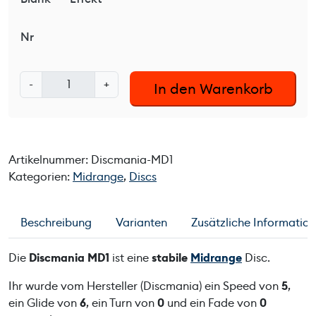
Nr
D
-
+
In den Warenkorb
i
s
c
m
Artikelnummer:
Discmania-MD1
a
Kategorien:
Midrange
,
Discs
n
i
a
Beschreibung
Varianten
Zusätzliche Informatio
M
D
Die
Discmania MD1
ist eine
stabile
Midrange
Disc.
1
M
Ihr wurde vom Hersteller (Discmania) ein Speed von
5
,
e
ein Glide von
6
, ein Turn von
0
und ein Fade von
0
n