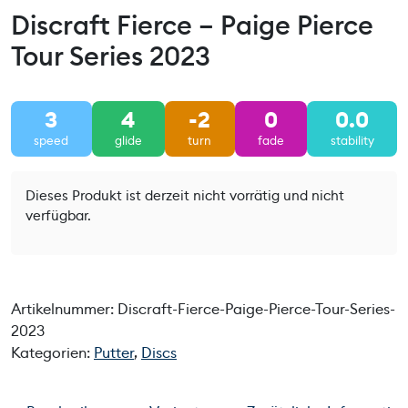
Discraft Fierce – Paige Pierce
Tour Series 2023
3
4
-2
0
0.0
speed
glide
turn
fade
stability
Dieses Produkt ist derzeit nicht vorrätig und nicht
verfügbar.
Artikelnummer:
Discraft-Fierce-Paige-Pierce-Tour-Series-
2023
Kategorien:
Putter
,
Discs