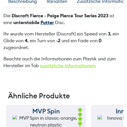
Beschreibung
Varianten
Zusätzliche Informatio
Die
Discraft Fierce - Paige Pierce Tour Series 2023
ist
eine
unterstabile
Putter
Disc.
Ihr wurde vom Hersteller (Discraft) ein Speed von
3
, ein
Glide von
4
, ein Turn von
-2
und ein Fade von
0
zugeordnet.
Beachte auch die Informationen zum Plastik und zum
Hersteller im Tab
zusätzliche Informationen
.
Ähnliche Produkte
MVP Spin
Inn
150 m
150 m
Be
we
120 m
120 m
rte