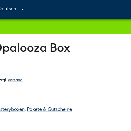
Cart
Search
Account
palooza Box
zzgl.
Versand
steryboxen
,
Pakete & Gutscheine