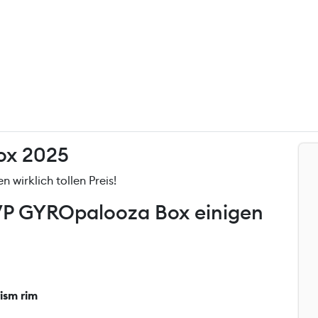
ox 2025
en wirklich tollen Preis!
P GYROpalooza Box einigen
rism rim