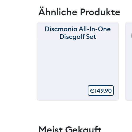
Ähnliche Produkte
Discmania All-In-One
Discgolf Set
€
149,90
Meist Gekauft