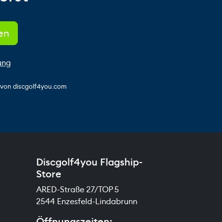
ung
s von discgolf4you.com
Discgolf4you Flagship-
Store
ARED-Straße 27/TOP 5
2544 Enzesfeld-Lindabrunn
Öffnungszeiten: