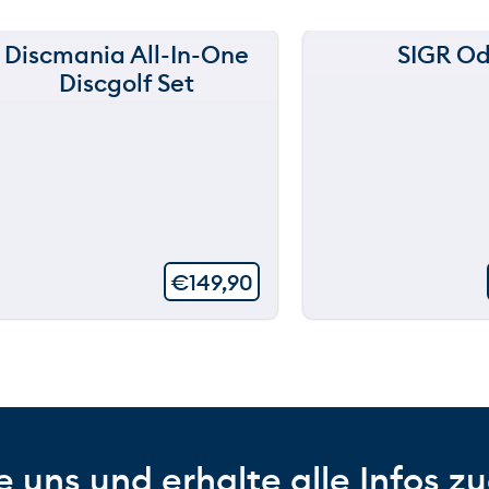
Discmania All-In-One
SIGR Od
Discgolf Set
€
149,90
 uns und erhalte alle Infos zu