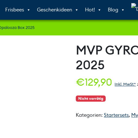
Frisbees
Geschenkideen
Hot!
Blog
palooza Box 2025
MVP GYRO
2025
€
129,90
Inkl. MwSt.*
Nicht vorrätig
Kategorien:
Startersets
,
My