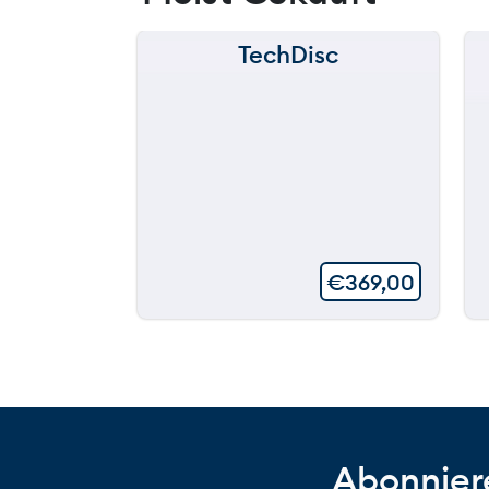
TechDisc
€
369,00
Abonniere