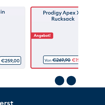
in
Prodigy Apex XL
Rucksack
Angebot!
€
269,90
€
199,90
€
259,00
Von
erst