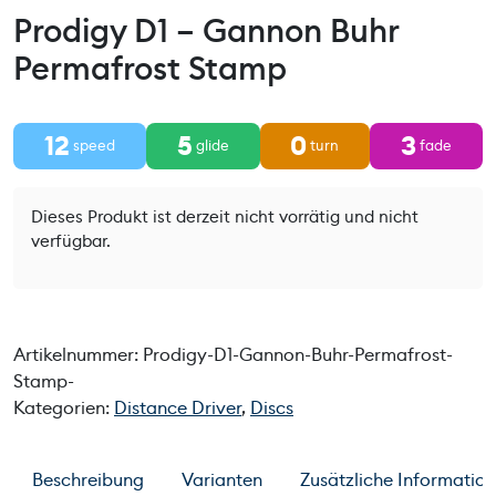
Prodigy D1 – Gannon Buhr
Permafrost Stamp
12
5
0
3
speed
glide
turn
fade
Dieses Produkt ist derzeit nicht vorrätig und nicht
verfügbar.
Artikelnummer:
Prodigy-D1-Gannon-Buhr-Permafrost-
Stamp-
Kategorien:
Distance Driver
,
Discs
Beschreibung
Varianten
Zusätzliche Informatio