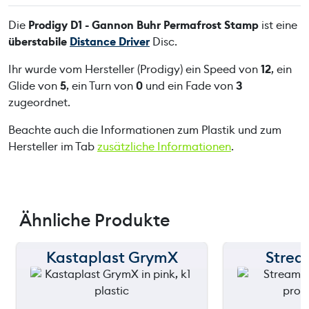
Die
Prodigy D1 - Gannon Buhr Permafrost Stamp
ist eine
überstabile
Distance Driver
Disc.
Ihr wurde vom Hersteller (Prodigy) ein Speed von
12
, ein
Glide von
5
, ein Turn von
0
und ein Fade von
3
zugeordnet.
Beachte auch die Informationen zum Plastik und zum
Hersteller im Tab
zusätzliche Informationen
.
Ähnliche Produkte
Kastaplast GrymX
Stream
150 m
150 m
120 m
120 m