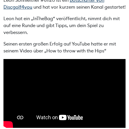
Leon Sonnleitner #81120 ist ein
Botschafter von
Discgolf4you
und hat vor kurzem seinen Kanal gestartet!
Leon hat ein „InTheBag“ veröffentlicht, nimmt dich mit
auf eine Runde und gibt Tipps, um dein Spiel zu
verbessern.
Seinen ersten großen Erfolg auf YouTube hatte er mit
seinem Video über „How to throw with the Hips“