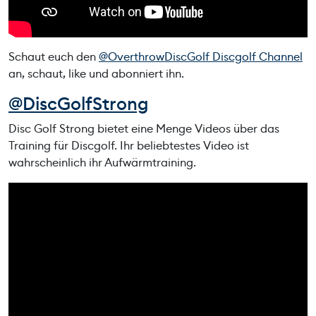
Schaut euch den
@OverthrowDiscGolf Discgolf Channel
an, schaut, like und abonniert ihn.
@DiscGolfStrong
Disc Golf Strong bietet eine Menge Videos über das
Training für Discgolf. Ihr beliebtestes Video ist
wahrscheinlich ihr Aufwärmtraining.