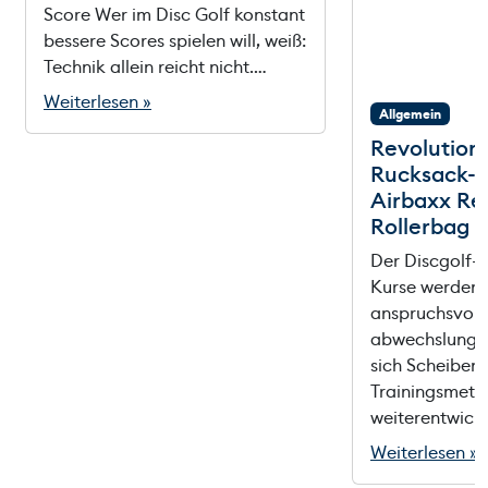
Score Wer im Disc Golf konstant
bessere Scores spielen will, weiß:
Technik allein reicht nicht.…
Weiterlesen »
Allgemein
Revolution
Rucksack-M
Airbaxx Re
Rollerbag
Der Discgolf-S
Kurse werden 
anspruchsvoll
abwechslungsr
sich Scheiben
Trainingsmeth
weiterentwicke
Weiterlesen »