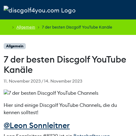
Weiter zum Inhalt
Skip to footer
Cart
Search
Account
Men
Allgemein
7 der besten Discgolf YouTube Kanäle
Allgemein
7 der besten Discgolf YouTube
Kanäle
11. November 2023
/
14. November 2023
Hier sind einige Discgolf YouTube Channels, die du
kennen solltest!
@Leon Sonnleitner