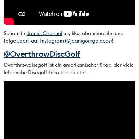
Schau dir
Jaanis Channel
an, like, abonniere ihn und
folge
Jaani auf Instagram (@jaanigoingplaces)
!
@OverthrowDiscGolf
Overthrowdiscgolf ist ein amerikanischer Shop, der viele
lehrreiche Discgolf-Inhalte anbietet.