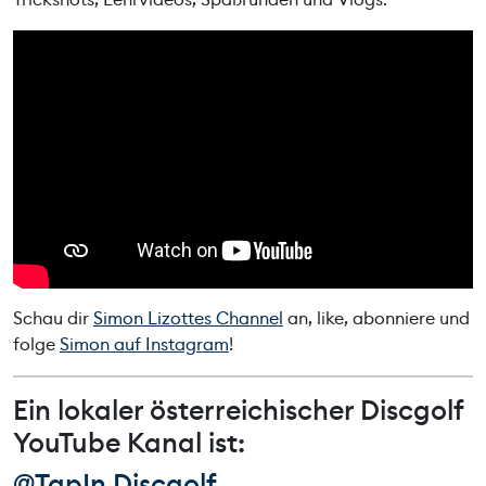
Schau dir
Simon Lizottes Channel
an, like, abonniere und
folge
Simon auf Instagram
!
Ein lokaler österreichischer Discgolf
YouTube Kanal ist:
@TapIn Discgolf