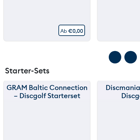
Ab
€
0,00
Starter-Sets
GRAM Baltic Connection
Discmania
– Discgolf Starterset
Discg