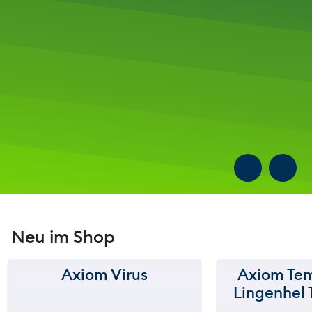
Neu im Shop
Axiom Virus
Axiom Tem
150 m
150 m
Lingenhel 
120 m
120 m