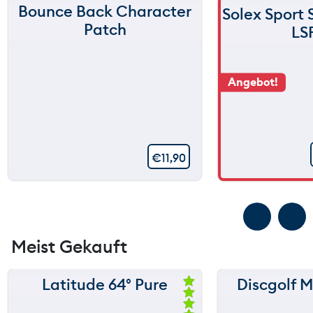
Bounce Back Character
Solex Sport
Patch
LS
Angebot!
€
11,90
Meist Gekauft
Latitude 64° Pure
Discgolf M
150 m
Be
we