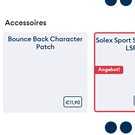
Accessoires
Bounce Back Character
Solex Sport
Patch
LS
Angebot!
€
11,90