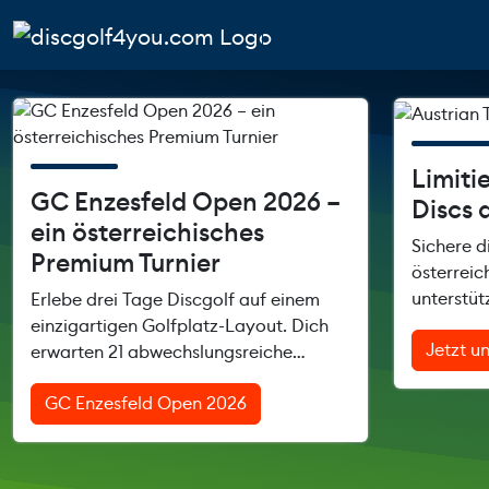
Weiter zum Inhalt
Skip to footer
Cart
Search
Account
Men
Limiti
GC Enzesfeld Open 2026 –
Discs 
ein österreichisches
Sichere d
Premium Turnier
österreic
unterstüt
Erlebe drei Tage Discgolf auf einem
Discgolf.
einzigartigen Golfplatz-Layout. Dich
Jetzt u
erwarten 21 abwechslungsreiche
Bahnen, eine Runde pro Tag, perfekte
GC Enzesfeld Open 2026
Turnierbedingungen und eine
besondere Atmosphäre am GC
Enzesfeld.